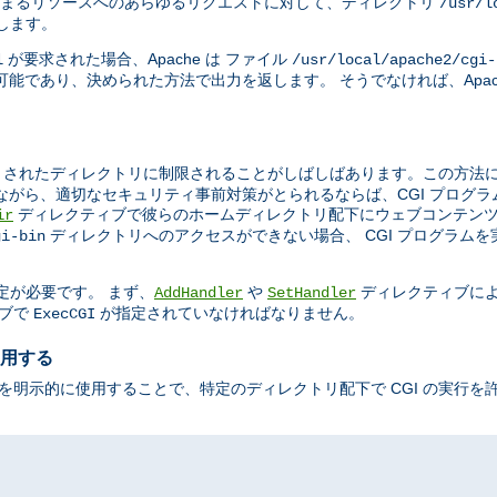
まるリソースへのあらゆるリクエストに対して、ディレクトリ
/usr/l
示します。
が要求された場合、Apache は ファイル
l
/usr/local/apache2/cgi-
能であり、決められた方法で出力を返します。 そうでなければ、Apac
されたディレクトリに制限されることがしばしばあります。この方法によ
ながら、適切なセキュリティ事前対策がとられるならば、CGI プログ
ディレクティブで彼らのホームディレクトリ配下にウェブコンテンツ
ir
ディレクトリへのアクセスができない場合、 CGI プログラム
gi-bin
定が必要です。 まず、
や
ディレクティブに
AddHandler
SetHandler
ブで
が指定されていなければなりません。
ExecCGI
使用する
を明示的に使用することで、特定のディレクトリ配下で CGI の実行を