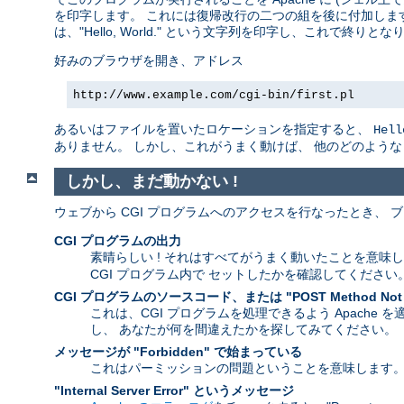
を印字します。 これには復帰改行の二つの組を後に付加します
は、"Hello, World." という文字列を印字し、これで終りとな
好みのブラウザを開き、アドレス
http://www.example.com/cgi-bin/first.pl
あるいはファイルを置いたロケーションを指定すると、
Hell
ありません。 しかし、これがうまく動けば、 他のどのよう
しかし、まだ動かない !
ウェブから CGI プログラムへのアクセスを行なったとき、
CGI プログラムの出力
素晴らしい ! それはすべてがうまく動いたことを意味
CGI プログラム内で セットしたかを確認してください
CGI プログラムのソースコード、または "POST Method Not
これは、CGI プログラムを処理できるよう Apache
し、 あなたが何を間違えたかを探してみてください。
メッセージが "Forbidden" で始まっている
これはパーミッションの問題ということを意味します
"Internal Server Error" というメッセージ