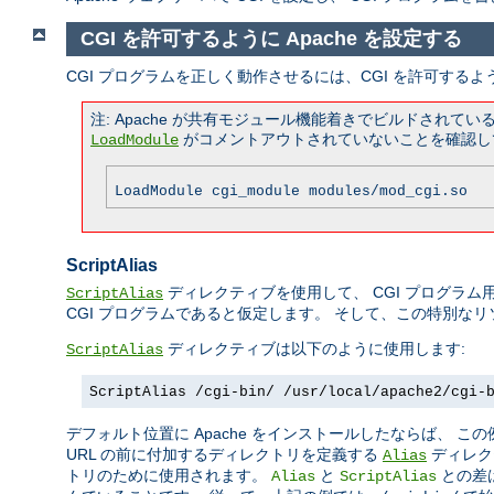
CGI を許可するように Apache を設定する
CGI プログラムを正しく動作させるには、CGI を許可するよ
注: Apache が共有モジュール機能着きでビルドされ
がコメントアウトされていないことを確認し
LoadModule
LoadModule cgi_module modules/mod_cgi.so
ScriptAlias
ディレクティブを使用して、 CGI プログラム用
ScriptAlias
CGI プログラムであると仮定します。 そして、この特別な
ディレクティブは以下のように使用します:
ScriptAlias
ScriptAlias /cgi-bin/ /usr/local/apache2/cgi-
デフォルト位置に Apache をインストールしたならば、 
URL の前に付加するディレクトリを定義する
ディレク
Alias
トリのために使用されます。
と
との差
Alias
ScriptAlias