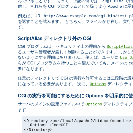
んでいることです。 従って、上記の例では、
で始
/cgi-bin/
供し、それらを CGI プログラムとして扱うよう Apache に
例えば、URL
http://www.example.com/cgi-bin/test.p
を返すことを試みます。 もちろん、ファイルが存在し、実行可
す。
ScriptAlias ディレクトリ外の CGI
CGI プログラムは、セキュリティ上の理由から
ScriptAlias
るユーザを管理者が厳しく制御することができます。 しかし
ないようにする理由はありません。 例えば、ユーザに
UserD
らが CGI プログラムを持つことを望んでいても、メインの
c
要になります。
任意のディレクトリで CGI の実行を許可するには二段階の設
になっている必要があります。 次に、
ディレクティ
Options
CGI の実行を可能にするために Options を明示的に
サーバのメインの設定ファイル中で
ディレクティブ
Options
ます:
<Directory /usr/local/apache2/htdocs/somedir>
Options +ExecCGI
</Directory>