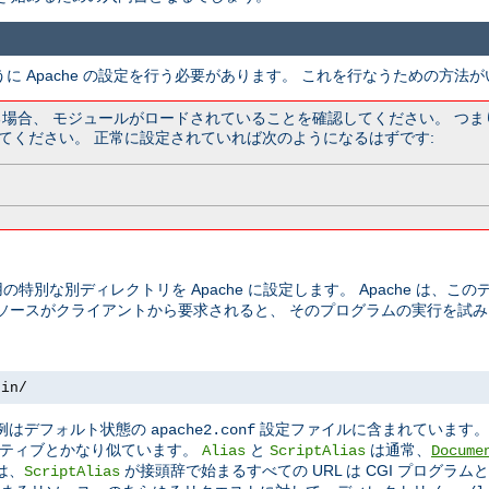
うに Apache の設定を行う必要があります。 これを行なうための方法
ている場合、 モジュールがロードされていることを確認してください。 つ
てください。 正常に設定されていれば次のようになるはずです:
の特別な別ディレクトリを Apache に設定します。 Apache は、
リソースがクライアントから要求されると、 そのプログラムの実行を試
bin/
この例はデフォルト状態の
設定ファイルに含まれています
apache2.conf
ティブとかなり似ています。
と
は通常、
Alias
ScriptAlias
Docume
は、
が接頭辞で始まるすべての URL は CGI プログラ
ScriptAlias