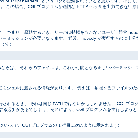
end of script headers" というログが記録されていると思います。
 この場合、CGI プログラムが適切な HTTP ヘッダを出力できない
。 つまり、起動するとき、サーバは特権をもたないユーザ - 通常
nob
パーミッションが必要となります。 通常、
が実行するのに十分
nobody
です:
ならば、 それらのファイルは、これが可能となる正しいパーミッショ
てもシェルに渡される情報があります。 例えば、参照するファイルのた
実行されるとき、 それは同じ
ではないかもしれません。 CGI プ
PATH
定する必要があるでしょう。それにより、CGI プログラムを実行しよう
 へのパスで、CGI プログラムの 1 行目に次のように示されます: