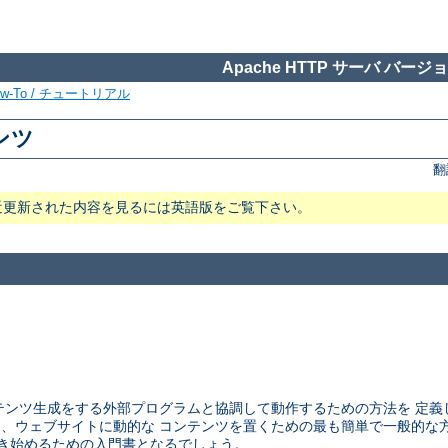
Apache HTTP サーバ バージョン
ow-To / チュートリアル
テンツ
翻
近更新された内容を見るには英語版をご覧下さい。
ウェブサーバが コンテンツ生成をする外部プログラムと協調して動作するための方法
CGI は、ウェブサイトに動的な コンテンツを置くための最も簡単で一般的
ラムを書き始めるための入門書となるでしょう。