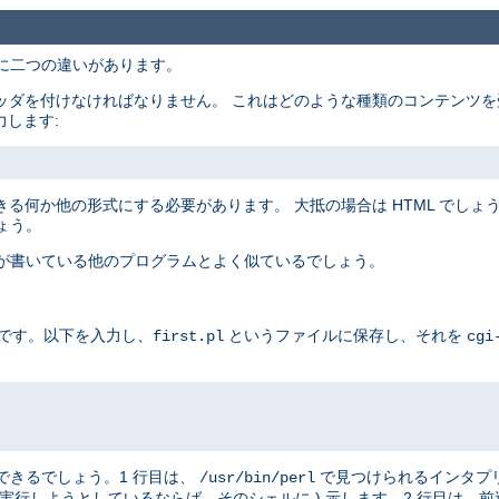
主に二つの違いがあります。
ッダを付けなければなりません。 これはどのような種類のコンテンツを
力します:
る何か他の形式にする必要があります。 大抵の場合は HTML でしょうが
ょう。
たが書いている他のプログラムとよく似ているでしょう。
例です。以下を入力し、
というファイルに保存し、それを
first.pl
cgi
はできるでしょう。1 行目は、
で見つけられるインタプ
/usr/bin/perl
実行しようとしているならば、そのシェルに ) 示します。2 行目は、前述したと