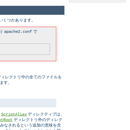
がいくつかあります。
まり
で
apache2.conf
このディレクトリ中の全てのファイルを
みます。
。
ディレクティブは、
ScriptAlias
ディレクトリ外のディレク
ntRoot
ムとみなされるという追加の意味を含