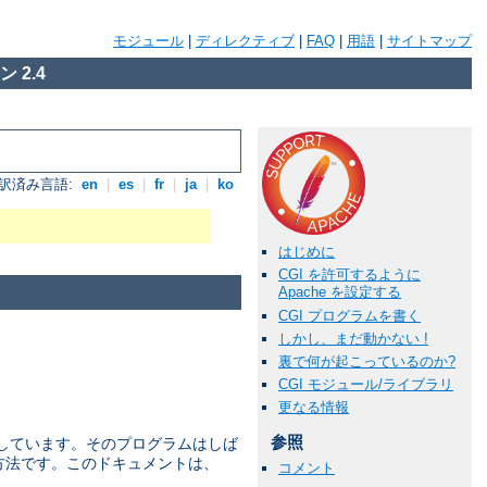
モジュール
|
ディレクティブ
|
FAQ
|
用語
|
サイトマップ
 2.4
訳済み言語:
en
|
es
|
fr
|
ja
|
ko
はじめに
CGI を許可するように
Apache を設定する
CGI プログラムを書く
しかし、まだ動かない !
裏で何が起こっているのか?
CGI モジュール/ライブラリ
更なる情報
参照
を 定義しています。そのプログラムはしば
な方法です。このドキュメントは、
コメント