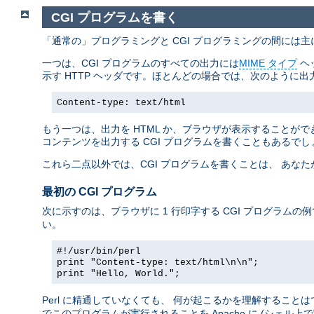
CGI プログラムを書く
「通常の」プログラミングと CGI プログラミングの間には
一つは、CGI プログラムのすべての出力には
MIME タイプ
ヘ
示す HTTP ヘッダです。ほとんどの場合では、次のように出
Content-type: text/html
もう一つは、出力を HTML か、ブラウザが表示することができ
コンテンツを出力する CGI プログラムを書くこともあるでし
これら二点以外では、CGI プログラムを書くことは、 あな
最初の CGI プログラム
次に示すのは、ブラウザに 1 行印字する CGI プログラムの
い。
#!/usr/bin/perl
print "Content-type: text/html\n\n";
print "Hello, World.";
Perl に精通していなくても、 何が起こるかを理解すること
でこのプログラムが実行されることを Apache に (シェル上で