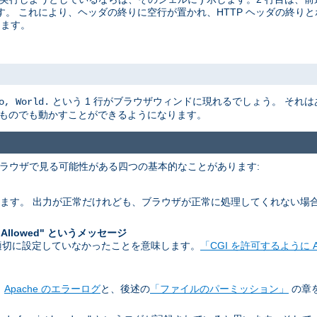
。 これにより、ヘッダの終りに空行が置かれ、HTTP ヘッダの終りと
ります。
という 1 行がブラウザウィンドに現れるでしょう。 それ
o, World.
なものでも動かすことができるようになります。
 ブラウザで見る可能性がある四つの基本的なことがあります:
します。 出力が正常だけれども、ブラウザが正常に処理してくれない場
。
 Allowed" というメッセージ
 を適切に設定していなかったことを意味します。
「CGI を許可するように A
。
Apache のエラーログ
と、後述の
「ファイルのパーミッション」
の章