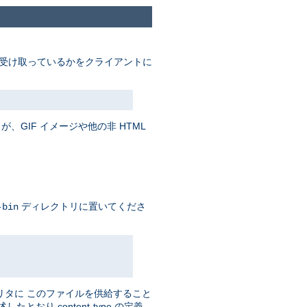
受け取っているかをクライアントに
、GIF イメージや他の非 HTML
ディレクトリに置いてくださ
-bin
リタに このファイルを供給すること
おり content-type の定義