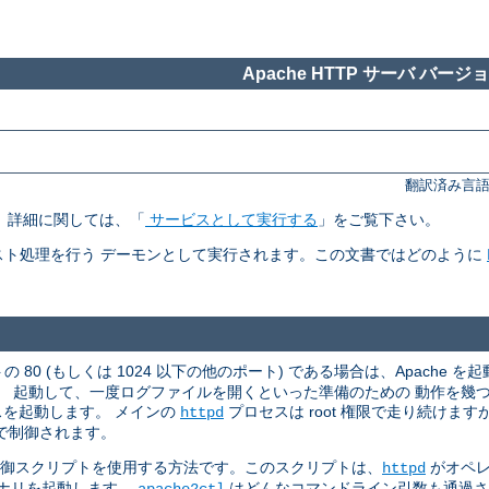
Apache HTTP サーバ バージョン
翻訳済み言語
す。 詳細に関しては、「
サービスとして実行する
」をご覧下さい。
ト処理を行う デーモンとして実行されます。この文書ではどのように
 80 (もしくは 1024 以下の他のポート) である場合は、Apache を起
。 起動して、一度ログファイルを開くといった準備のための 動作を幾
スを起動します。 メインの
プロセスは root 権限で走り続けま
httpd
で制御されます。
御スクリプトを使用する方法です。このスクリプトは、
がオペレ
httpd
ナリを起動します。
はどんなコマンドライン引数も通過
apache2ctl