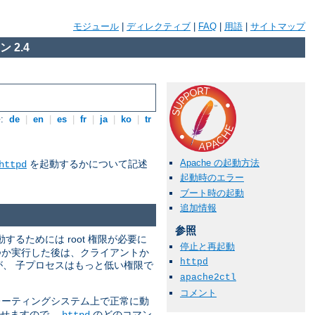
モジュール
|
ディレクティブ
|
FAQ
|
用語
|
サイトマップ
 2.4
:
de
|
en
|
es
|
fr
|
ja
|
ko
|
tr
Apache の起動方法
を起動するかについて記述
httpd
起動時のエラー
ブート時の起動
追加情報
参照
動するためには root 権限が必要に
停止と再起動
つか実行した後は、クライアントか
httpd
すが、 子プロセスはもっと低い権限で
apache2ctl
コメント
ーティングシステム上で正常に動
させますので、
のどのコマン
httpd