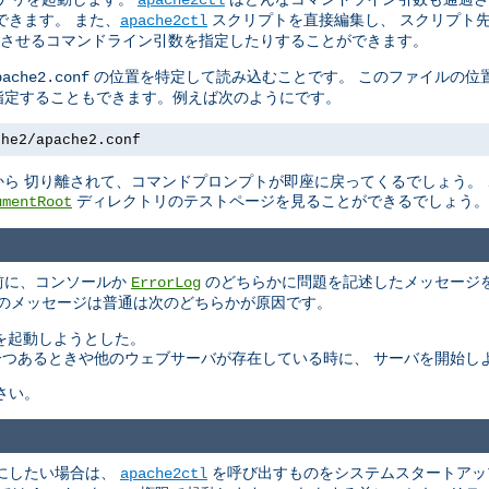
できます。 また、
スクリプトを直接編集し、 スクリプト
apache2ctl
させるコマンドライン引数を指定したりすることができます。
の位置を特定して読み込むことです。 このファイルの位
pache2.conf
指定することもできます。例えば次のようにです。
che2/apache2.conf
ら 切り離されて、コマンドプロンプトが即座に戻ってくるでしょう。
ディレクトリのテストページを見ることができるでしょう。
umentRoot
る前に、コンソールか
のどちらかに問題を記述したメッセージを
ErrorLog
このメッセージは普通は次のどちらかが原因です。
バを起動しようとした。
もう一つあるときや他のウェブサーバが存在している時に、 サーバを開始し
さい。
にしたい場合は、
を呼び出すものをシステムスタートアッ
apache2ctl