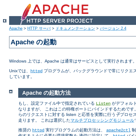
Apache
>
HTTP サーバ
>
ドキュメンテーション
>
バージョン 2.4
Apache の起動
Windows 上では、Apache は通常はサービスとして実行されま
Unixでは、
プログラムが、バックグラウンドで常にリクエス
httpd
しています。
Apache の起動方法
もし、設定ファイル中で指定されている
がデフォルトの
Listen
なりますが、 これはこの特権ポートにバインドするためです
らのリクエストに対する listen と応答を実際に行う
子
プロセ
走ります。 これは選択した
マルチプロセッシングモジュール
推奨の
実行プログラムの起動方法は、
制
httpd
apache2ctl
作するように必要な環境変数を 適切に設定して、
バイ
httpd