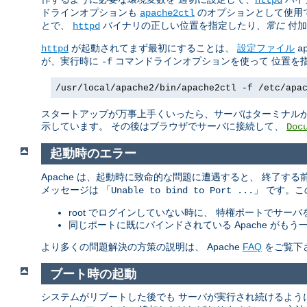
ドラインオプションも
のオプションとして使用
apache2ctl
とで、
バイナリの正しい位置を指定したり、
常に
付加
httpd
が起動されてまず最初にすることは、
設定ファイル
httpd
a
が、実行時に
コマンドラインオプションを使って 位置を
-f
/usr/local/apache2/bin/apache2ctl -f /etc/apa
スタートアップが万事上手くいったら、サーバはターミナルか
示しています。 その後はブラウザでサーバに接続して、
Doc
起動時のエラー
Apache は、起動時に致命的な問題に遭遇すると、 終了す
メッセージは 「
」 です。
Unable to bind to Port ...
root でログインしていない時に、 特権ポートでサー
同じポートに既にバインドされている Apache が
より多くの問題解決の方策の説明は、 Apache
FAQ
をご覧下
ブート時の起動
システムがリブートした後でも サーバが実行され続けるよう