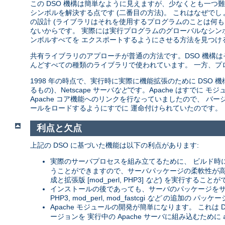
この DSO 機構は簡単なように見えますが、少なくとも一つ難し
シンボルを解決する点です (二番目の方法)。 これはなぜで
の設計 (ライブラリはそれを使用するプログラムのことは何も
ないからです。 実際には実行プログラムのグローバルなシン
ンボルすべてを エクスポートするようにさせる方法を見つける
共有ライブラリのアプローチが普通の方法です。DSO 機構
んどすべての種類のライブラリで使われています。 一方、プ
1998 年の時点で、実行時に実際に機能拡張のために DSO 機構を
るもの)、Netscape サーバ
など
です。Apache はすでに
Apache コア機能へのリンクを行なっていましたので、 バージョン
ールをロードするようにすでに 運命付けられていたのです。
利点と欠点
上記の DSO に基づいた機能は以下の利点があります:
実際のサーバプロセスを組み立てるために、 ビルド時
うことができますので、サーバパッケージの柔軟性が高まりま
成と拡張版 [mod_perl, PHP3]
など
) を実行することが
インストールの後であっても、サーバのパッケージをサー
PHP3, mod_perl, mod_fastcgi
など
の追加の パッケー
Apache モジュールの開発が簡単になります。 これは D
ージョンを 実行中の Apache サーバに組み込むために