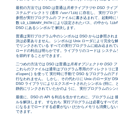
最初の方法では DSO は普通は
共有ライブラリ
や
DSO ライ
ステムディレクトリ (通常
) に存在し、 実行プロ
/usr/lib
参照が実行プログラムの ファイルに書き込まれて、起動時に U
数
により設定されたパス、の中から
LD_LIBRARY_PATH
libf
DSO にあるシンボルで 解決します。
普通は実行プログラム中のシンボルは DSO からは参照されま
決は必要ありません。 シンボルは Unix ローダにより完
でリンクされている すべての実行プログラムに組み込まれて
ロードの利点は明らかです。ライブラリのコードは システム
を節約することができます。
二つめの方法では DSO は普通は
共有オブジェクト
や
DSO 
これらのファイルは通常はプログラム専用のディレクトリに置
を使って 実行時に手動で DSO をプログラムのア
dlopen()
行なわれません。 しかし、その代わりに Unix のローダが 
DSO ライブラリによりエクスポートされたシンボル (特に
静的にリンクされていたかのように、 実行プログラムのシン
最後に、DSO の API を利点を生かすために、プログラムは
ルを解決します。 すなわち: 実行プログラムは必要なすべて
になるまでロードする必要がない (だからメモリも消費しな
できます。