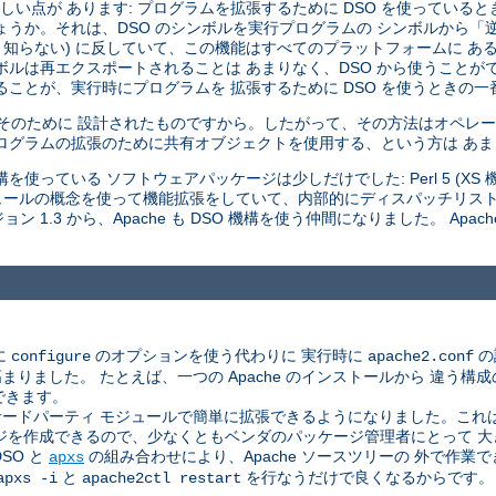
い点が あります: プログラムを拡張するために DSO を使っていると
しょうか。それは、DSO のシンボルを実行プログラムの シンボルから
 知らない) に反していて、この機能はすべてのプラットフォームに あ
ボルは再エクスポートされることは あまりなく、DSO から使うことが
ことが、実行時にプログラムを 拡張するために DSO を使うときの一
はそのために 設計されたものですから。したがって、その方法はオペレー
ログラムの拡張のために共有オブジェクトを使用する、という方は あ
使っている ソフトウェアパッケージは少しだけでした: Perl 5 (XS 機構
 モジュールの概念を使って機能拡張をしていて、内部的にディスパッチリス
 1.3 から、Apache も DSO 機構を使う仲間になりました。 Apac
に
のオプションを使う代わりに 実行時に
の
configure
apache2.conf
した。 たとえば、一つの Apache のインストールから 違う構成のサ
できます。
ドパーティ モジュールで簡単に拡張できるようになりました。これは、A
ジを作成できるので、少なくともベンダのパッケージ管理者にとって 
SO と
の組み合わせにより、Apache ソースツリーの 外で作
apxs
と
を行なうだけで良くなるからです。
apxs -i
apache2ctl restart