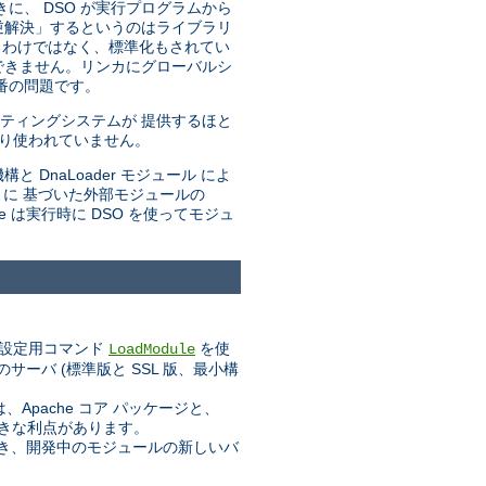
きに、 DSO が実行プログラムから
「逆解決」するというのはライブラリ
るわけではなく、標準化もされてい
できません。リンカにグローバルシ
番の問題です。
ティングシステムが 提供するほと
まり使われていません。
と DnaLoader モジュール によ
トに 基づいた外部モジュールの
he は実行時に DSO を使ってモジュ
設定用コマンド
を使
LoadModule
ーバ (標準版と SSL 版、最小構
pache コア パッケージと、
大きな利点があります。
業でき、開発中のモジュールの新しいバ