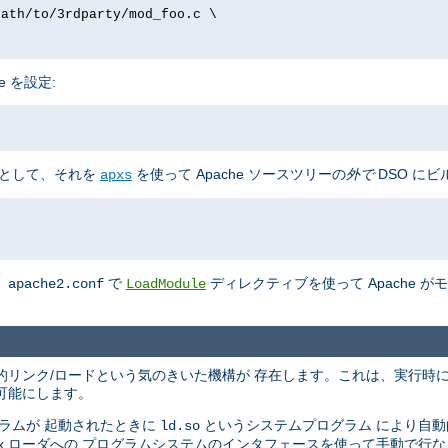
path/to/3rdparty/mod_foo.c \
e を設定:
として、それを
を使って Apache ソースツリーの
外で
DSO にビ
apxs
、
で
ディレクティブを使って Apache 
apache2.conf
LoadModule
の動的リンク/ロードという気のきいた機構が 存在します。これは、実行時
可能にします。
ラムが 起動されたときに
というシステムプログラム により自
ld.so
nix ローダへの プログラムシステムのインタフェースを使って手動で行