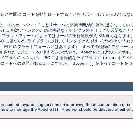
レス空間に コードを動的ロードすることをサポートしているわではな
で、 そのオーバヘッドによりサーバの起動時間が約 20% 遅くなってい
pendent code) は 相対アドレスのために複雑なアセンブラのトリックが必
プラットフォームによってはサーバの実行速度が約 5% 遅くなります
SO に基づいた ライブラリに対してリンクできる (
) という
ld -lfoo
が、ELF のプラットフォームにはあります)、 すべての種類のモジュール
されたモジュールの 使えるシンボルは、 Apache のコアのシンボル、C
ブラリの シンボル、PIC による静的なライブラリ (
) の
libfoo.a
そのコードへの参照があるようにするか、
を使ってコードを自
dlopen ()
be pointed towards suggestions on improving the documentation or ser
n how to manage the Apache HTTP Server should be directed at either ou