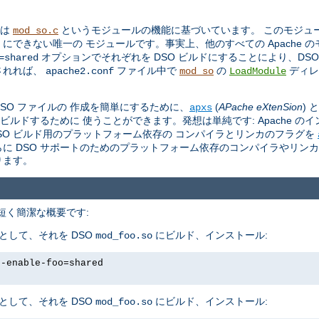
トは
というモジュールの機能に基づいています。 このモジュール 
mod_so.c
O にできない唯一の モジュールです。事実上、他のすべての Apache 
オプションでそれぞれを DSO ビルドにすることにより、DS
=shared
されれば、
ファイル中で
の
ディレ
apache2.conf
mod_so
LoadModule
。
 DSO ファイルの 作成を簡単にするために、
(
APache eXtenSion
)
apxs
をビルドするために 使うことができます。発想は単純です: Apache の
し、DSO ビルド用のプラットフォーム依存の コンパイラとリンカのフラグを
さらに DSO サポートのためのプラットフォーム依存のコンパイラやリン
ります。
、 短く簡潔な概要です:
として、それを DSO
にビルド、インストール:
mod_foo.so
--enable-foo=shared
として、それを DSO
にビルド、インストール:
mod_foo.so