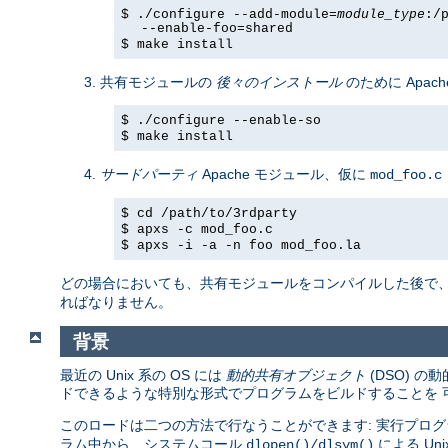
$ ./configure --add-module=
module_type
:/
--enable-foo=shared
$ make install
共有モジュールの
後々のインストール
のために Apach
$ ./configure --enable-so
$ make install
サードパーティ
Apache モジュール、仮に
mod_foo.c
$ cd /path/to/3rdparty
$ apxs -c mod_foo.c
$ apxs -i -a -n foo mod_foo.la
どの場合においても、共有モジュールをコンパイルした後で
ればなりません。
背景
最近の Unix 系の OS には
動的共有オブジェクト
(DSO) 
ドできるような特別な形式でプログラムをビルドすることを 
このロードは二つの方法で行なうことができます: 実行プログ
ラム中から、システムコール
による U
dlopen()/dlsym()