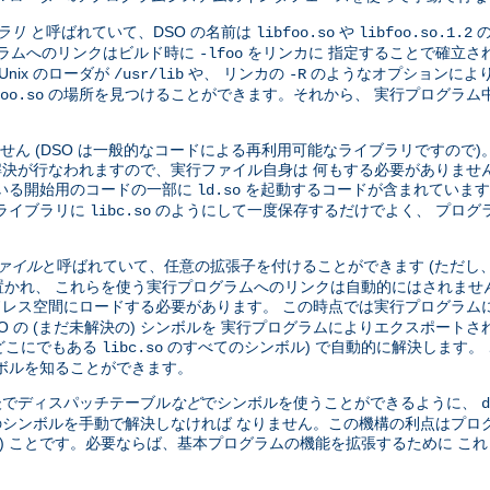
ブラリ
と呼ばれていて、DSO の名前は
や
の
libfoo.so
libfoo.so.1.2
グラムへのリンクはビルド時に
をリンカに 指定することで確立さ
-lfoo
nix のローダが
や、 リンカの
のようなオプションにより
/usr/lib
-R
の場所を見つけることができます。それから、 実行プログラム中の
oo.so
せん (DSO は一般的なコードによる再利用可能なライブラリですので
全な解決が行なわれますので、実行ファイル自身は 何もする必要がありませ
いる開始用のコードの一部に
を起動するコードが含まれています
ld.so
ライブラリに
のようにして一度保存するだけでよく、 プログ
libc.so
ファイル
と呼ばれていて、任意の拡張子を付けることができます (ただし
かれ、 これらを使う実行プログラムへのリンクは自動的にはされませ
ドレス空間にロードする必要があります。 この時点では実行プログラムに
DSO の (まだ未解決の) シンボルを 実行プログラムによりエクスポー
、どこにでもある
のすべてのシンボル) で自動的に解決します。 
libc.so
ボルを知ることができます。
 後でディスパッチテーブル
など
でシンボルを使うことができるように、
d
のシンボルを手動で解決しなければ なりません。この機構の利点はプロ
い) ことです。必要ならば、基本プログラムの機能を拡張するために こ