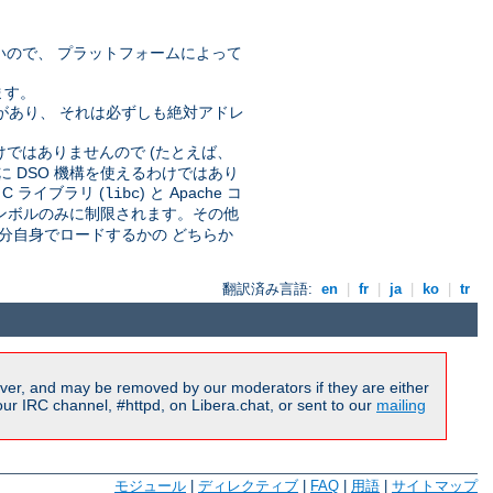
いので、 プラットフォームによって
ます。
要なことがあり、 それは必ずしも絶対アドレ
。
わけではありませんので (たとえば、
に DSO 機構を使えるわけではあり
 ライブラリ (
) と Apache コ
libc
 シンボルのみに制限されます。その他
分自身でロードするかの どちらか
翻訳済み言語:
en
|
fr
|
ja
|
ko
|
tr
ver, and may be removed by our moderators if they are either
r IRC channel, #httpd, on Libera.chat, or sent to our
mailing
モジュール
|
ディレクティブ
|
FAQ
|
用語
|
サイトマップ