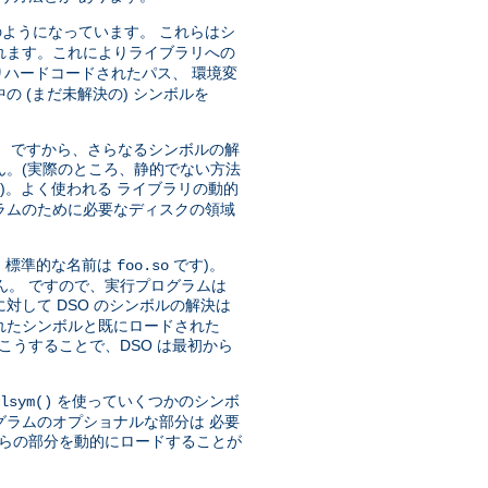
ようになっています。 これらはシ
れます。これによりライブラリへの
ハードコードされたパス、 環境変
 (まだ未解決の) シンボルを
)。 ですから、さらなるシンボルの解
ん。(実際のところ、静的でない方法
)。よく使われる ライブラリの動的
ラムのために必要なディスクの領域
、標準的な名前は
です)。
foo.so
ん。 ですので、実行プログラムは
対して DSO のシンボルの解決は
トされたシンボルと既にロードされた
こうすることで、DSO は最初から
を使っていくつかのシンボ
lsym()
グラムのオプショナルな部分は 必要
れらの部分を動的にロードすることが