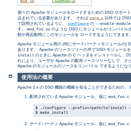
mod_so
LoadModule
個々の Apache モジュールをロードするための DSO サポー
込まれている必要があります。 それは
以外では DS
core.c
で説明されているように、
の
configure
--enable-
module
す。
のような DSO にモジュールがコンパイル
mod_foo.so
動や再起動時にこのモジュールを ロードするようにできます
Apache モジュール用の (特にサードパーティモジュールの)
あります。 Apache のソースツリーの
外で
DSO モジュール
のときに Apache の C ヘッダをインストール
install
れにより、ユーザが Apache の配布ソースツリーなしで、
Apache のモジュールのソースをコンパイル できるようにな
使用法の概要
Apache 2.x の DSO 機能の概略を知ることができるための
配布されている
Apache モジュール、仮に
mod_foo.c
$ ./configure --prefix=/path/to/install 
$ make install
サードパーティ
Apache モジュール、仮に
mod_foo.c