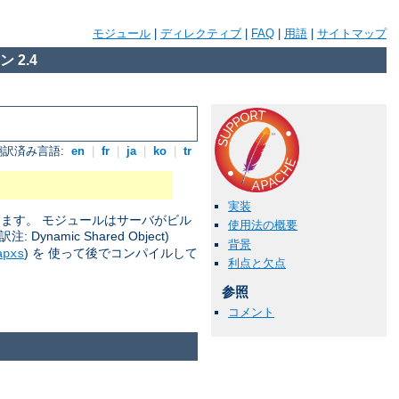
モジュール
|
ディレクティブ
|
FAQ
|
用語
|
サイトマップ
 2.4
翻訳済み言語:
en
|
fr
|
ja
|
ko
|
tr
実装
きます。 モジュールはサーバがビル
使用法の概要
amic Shared Object)
背景
) を 使って後でコンパイルして
apxs
利点と欠点
参照
コメント