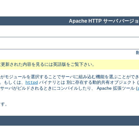
Apache HTTP サーバ バージョン
近更新された内容を見るには英語版をご覧下さい。
 管理者がモジュールを選択することでサーバに組み込む機能を選ぶことがで
。もしくは、
バイナリとは 別に存在する動的共有オブジェクト (訳注: Dyn
httpd
はサーバがビルドされるときにコンパイルしたり、 Apache 拡張ツール (
ます。