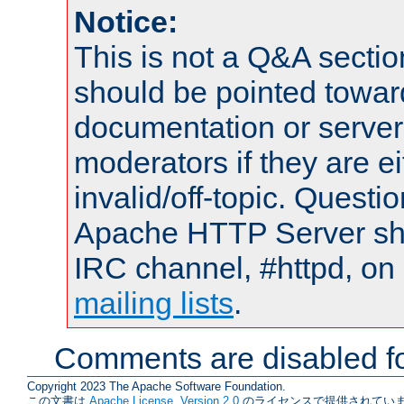
Notice:
This is not a Q&A sect
should be pointed towar
documentation or serve
moderators if they are 
invalid/off-topic. Quest
Apache HTTP Server shou
IRC channel, #httpd, on 
mailing lists
.
Comments are disabled fo
Copyright 2023 The Apache Software Foundation.
この文書は
Apache License, Version 2.0
のライセンスで提供されていま