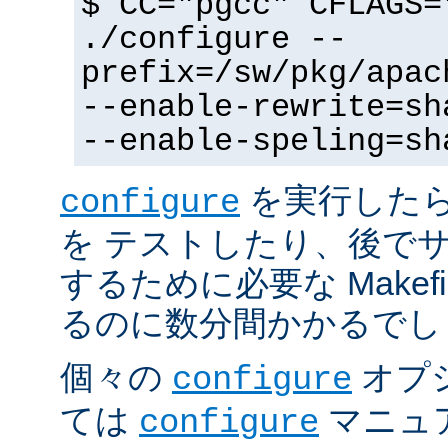
$ CC="pgcc" CFLAGS=
./configure --
prefix=/sw/pkg/apac
--enable-rewrite=sh
--enable-speling=sh
を実行した
configure
を テストしたり、後で
するために必要な Makef
るのに数分間かかるでし
個々の
オプ
configure
ては
マニュ
configure