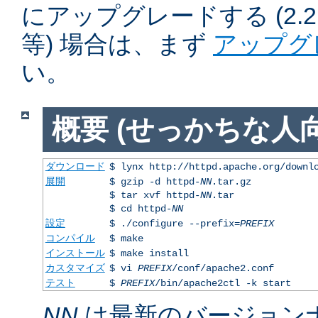
にアップグレードする (2.2.50
等) 場合は、まず
アップグ
い。
概要 (せっかちな人向
ダウンロード
$ lynx http://httpd.apache.org/downl
展開
$ gzip -d httpd-
NN
.tar.gz
$ tar xvf httpd-
NN
.tar
$ cd httpd-
NN
設定
$ ./configure --prefix=
PREFIX
コンパイル
$ make
インストール
$ make install
カスタマイズ
$ vi
PREFIX
/conf/apache2.conf
テスト
$
PREFIX
/bin/apache2ctl -k start
NN
は最新のバージョン