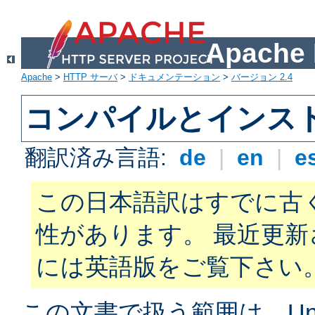
Apach
Apache
>
HTTP サーバ
>
ドキュメンテーション
>
バージョン 2.4
コンパイルとインス
翻訳済み言語:
de
|
en
|
e
この日本語訳はすでに古
性があります。 最近更
には英語版をご覧下さい
この文書で扱う範囲は、Unix