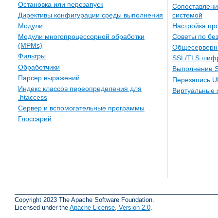
Остановка или перезапуск
Сопоставлени
системой
Директивы конфигурации среды выполнения
Настройка пр
Модули
Советы по бе
Модули многопроцессорной обработки
(MPMs)
Общесерверн
Фильтры
SSL/TLS шиф
Обработчики
Выполнение S
Парсер выражений
Перезапись U
Индекс классов переопределения для
Виртуальные 
.htaccess
Сервер и вспомогательные программы
Глоссарий
Copyright 2023 The Apache Software Foundation.
Licensed under the
Apache License, Version 2.0
.